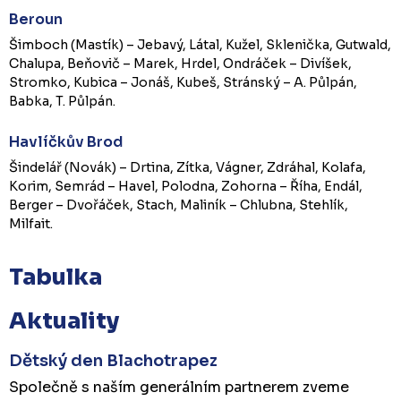
Beroun
Šimboch (Mastík) – Jebavý, Látal, Kužel, Sklenička, Gutwald,
Chalupa, Beňovič – Marek, Hrdel, Ondráček – Divíšek,
Stromko, Kubica – Jonáš, Kubeš, Stránský – A. Půlpán,
Babka, T. Půlpán.
Havlíčkův Brod
Šindelář (Novák) – Drtina, Zítka, Vágner, Zdráhal, Kolafa,
Korim, Semrád – Havel, Polodna, Zohorna – Říha, Endál,
Berger – Dvořáček, Stach, Maliník – Chlubna, Stehlík,
Milfait.
Tabulka
Aktuality
Dětský den Blachotrapez
Společně s naším generálním partnerem zveme