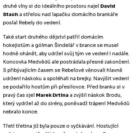
druhé vlny si do ideálního prostoru najel
David
Stach
a střelou nad lapačku domácího brankáře
poslal Rebely do vedení.
Také start druhého dějství patřil domácím
hokejistům a gólman Šindelář v brance se musel
hodně ohánět, aby udržel svůj tým ve vedení i nadále.
Koncovka Medvědů ale postrádala přesné zakončení.
S přibývajícím časem se Rebelové věnovali hlavně
udržení náskoku a spoléhali na brejky. Navýšit vedení
se podařilo hostům při přesilovce. Před branku si v
pravý čas sjel
Marek Drtina
a zvýšil náskok Brodu,
který vydržel až do sirény, poněvadž trápení Medvědů
nebralo konce.
Třetí třetina již byla pouze o vyčkávání. Hostující