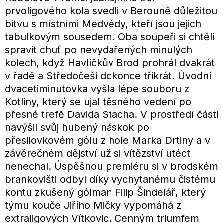
prvoligového kola svedli v Berouně důležitou
bitvu s místními Medvědy, kteří jsou jejich
tabulkovým sousedem. Oba soupeři si chtěli
spravit chuť po nevydařených minulých
kolech, když Havlíčkův Brod prohrál dvakrát
v řadě a Středočeši dokonce třikrát. Úvodní
dvacetiminutovka vyšla lépe souboru z
Kotliny, který se ujal těsného vedení po
přesné trefě Davida Stacha. V prostředí části
navýšil svůj hubený náskok po
přesilovkovém gólu z hole Marka Drtiny a v
závěrečném dějství už si vítězství utéct
nenechal. Úspěšnou premiéru si v brodském
brankovišti odbyl díky vychytanému čistému
kontu zkušený gólman Filip Šindelář, který
týmu kouče Jiřího Mičky vypomáhá z
extraligových Vítkovic. Cenným triumfem