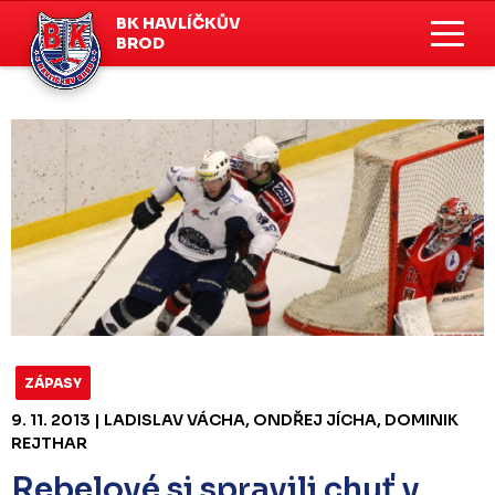
BK HAVLÍČKŮV
BROD
ZÁPASY
9. 11. 2013 | LADISLAV VÁCHA, ONDŘEJ JÍCHA, DOMINIK
REJTHAR
Rebelové si spravili chuť v