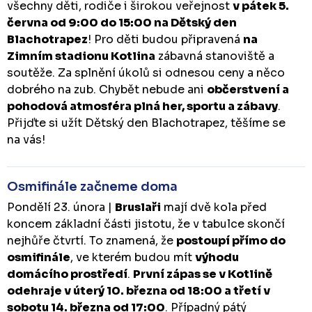
všechny děti, rodiče i širokou veřejnost
v pátek 5.
června od 9:00 do 15:00 na Dětský den
Blachotrapez
! Pro děti budou připravená
na
Zimním stadionu Kotlina
zábavná stanoviště a
soutěže. Za splnění úkolů si odnesou ceny a něco
dobrého na zub. Chybět nebude ani
občerstvení a
pohodová atmosféra plná her, sportu a zábavy
.
Přijďte si užít Dětský den Blachotrapez, těšíme se
na vás!
Osmifinále začneme doma
Pondělí 23. února |
Bruslaři
mají dvě kola před
koncem základní části jistotu, že v tabulce skončí
nejhůře čtvrtí. To znamená, že
postoupí přímo do
osmifinále
, ve kterém budou mít
výhodu
domácího prostředí
.
První zápas se v Kotlině
odehraje v úterý 10. března od 18:00 a třetí v
sobotu 14. března od 17:00
. Případný pátý