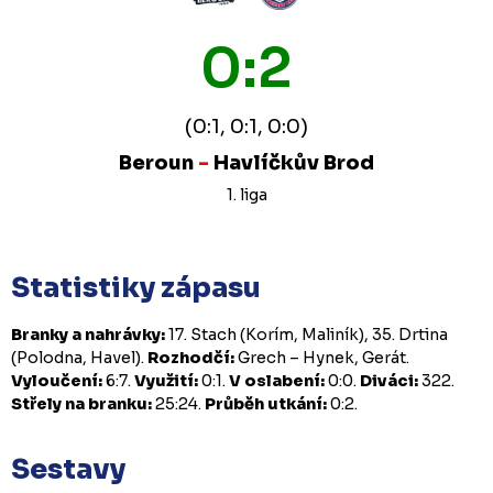
0:2
(0:1, 0:1, 0:0)
Beroun
-
Havlíčkův Brod
1. liga
Statistiky zápasu
Branky a nahrávky:
17. Stach (Korím, Maliník), 35. Drtina
(Polodna, Havel).
Rozhodčí:
Grech – Hynek, Gerát.
Vyloučení:
6:7.
Využití:
0:1.
V oslabení:
0:0.
Diváci:
322.
Střely na branku:
25:24.
Průběh utkání:
0:2.
Sestavy