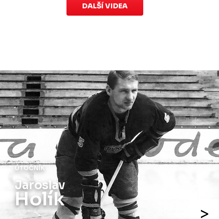
DALŠÍ VIDEA
ÚTOČNÍK
Jaroslav
Holík