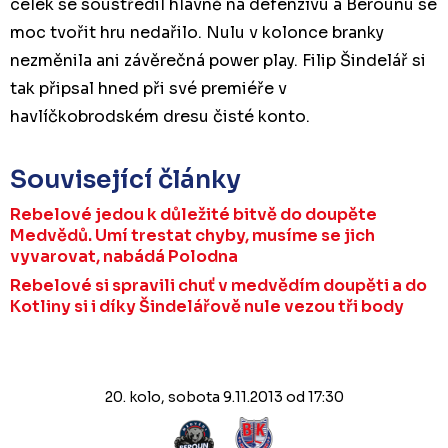
celek se soustředil hlavně na defenzívu a Berounu se
moc tvořit hru nedařilo. Nulu v kolonce branky
nezměnila ani závěrečná power play. Filip Šindelář si
tak připsal hned při své premiéře v
havlíčkobrodském dresu čisté konto.
Související články
Rebelové jedou k důležité bitvě do doupěte
Medvědů. Umí trestat chyby, musíme se jich
vyvarovat, nabádá Polodna
Rebelové si spravili chuť v medvědím doupěti a do
Kotliny si i díky Šindelářově nule vezou tři body
20. kolo, sobota 9.11.2013 od 17:30