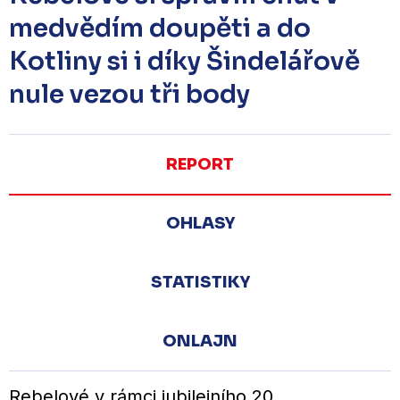
medvědím doupěti a do
Kotliny si i díky Šindelářově
nule vezou tři body
REPORT
OHLASY
STATISTIKY
ONLAJN
Rebelové v rámci jubilejního 20.