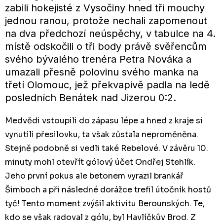
zabili hokejisté z Vysočiny hned tři mouchy
jednou ranou, protože nechali zapomenout
na dva předchozí neúspěchy, v tabulce na 4.
místě odskočili o tři body právě svěřencům
svého bývalého trenéra Petra Nováka a
umazali přesně polovinu svého manka na
třetí Olomouc, jež překvapivě padla na ledě
posledních Benátek nad Jizerou 0:2.
Medvědi vstoupili do zápasu lépe a hned z kraje si
vynutili přesilovku, ta však zůstala neproměněna.
Stejně podobně si vedli také Rebelové. V závěru 10.
minuty mohl otevřít gólový účet Ondřej Stehlík.
Jeho první pokus ale betonem vyrazil brankář
Šimboch a při následné dorážce trefil útočník hostů
tyč! Tento moment zvýšil aktivitu Berounských. Te,
kdo se však radoval z gólu, byl Havlíčkův Brod. Z