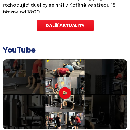
rozhodující duel by se hrál v Kotlině ve středu 18.
března od 18:00.
DALŠÍ AKTUALITY
Zápas dorostu je odložen
Čtvrtek 29. ledna |
Utkání dorostu v Šumperku,
které se mělo odehrát v pátek 30. ledna ve 14:15,
je
YouTube
odloženo!
Odehraje se v náhradním termínu, o
kterém se bude jednat.
Náhradní termín 32. kola
Úterý 27. ledna |
Utkání 32. kola v Písku
, které se
mělo původně odehrát 31. ledna, bylo z důvodu
marodky Králů
odloženo
. Kluby se domluvily na
náhradním termínu, Bruslaři se s Pískem utkají
venku
v pondělí 16. února od 18:00
.