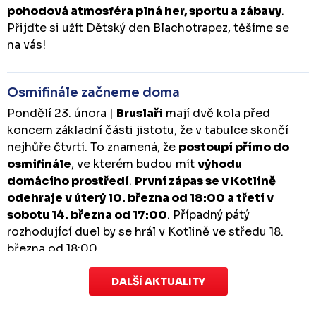
pohodová atmosféra plná her, sportu a zábavy
.
Přijďte si užít Dětský den Blachotrapez, těšíme se
na vás!
Osmifinále začneme doma
Pondělí 23. února |
Bruslaři
mají dvě kola před
koncem základní části jistotu, že v tabulce skončí
nejhůře čtvrtí. To znamená, že
postoupí přímo do
osmifinále
, ve kterém budou mít
výhodu
domácího prostředí
.
První zápas se v Kotlině
odehraje v úterý 10. března od 18:00 a třetí v
sobotu 14. března od 17:00
. Případný pátý
rozhodující duel by se hrál v Kotlině ve středu 18.
března od 18:00.
DALŠÍ AKTUALITY
Zápas dorostu je odložen