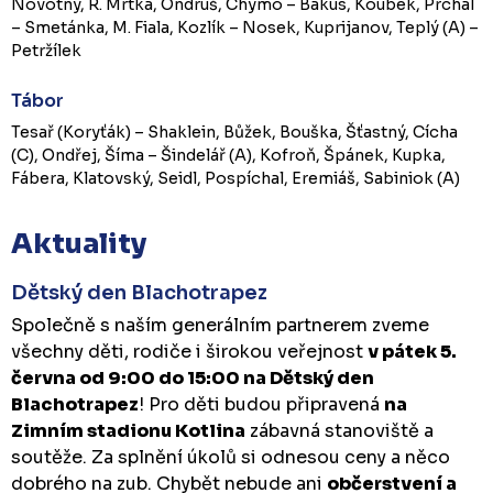
Novotný, R. Mrtka, Ondruš, Chymo – Bakus, Koubek, Prchal
– Smetánka, M. Fiala, Kozlík – Nosek, Kuprijanov, Teplý (A) –
Petržílek
Tábor
Tesař (Koryťák) – Shaklein, Bůžek, Bouška, Šťastný, Cícha
(C), Ondřej, Šíma – Šindelář (A), Kofroň, Špánek, Kupka,
Fábera, Klatovský, Seidl, Pospíchal, Eremiáš, Sabiniok (A)
Aktuality
Dětský den Blachotrapez
Společně s naším generálním partnerem zveme
všechny děti, rodiče i širokou veřejnost
v pátek 5.
června od 9:00 do 15:00 na Dětský den
Blachotrapez
! Pro děti budou připravená
na
Zimním stadionu Kotlina
zábavná stanoviště a
soutěže. Za splnění úkolů si odnesou ceny a něco
dobrého na zub. Chybět nebude ani
občerstvení a