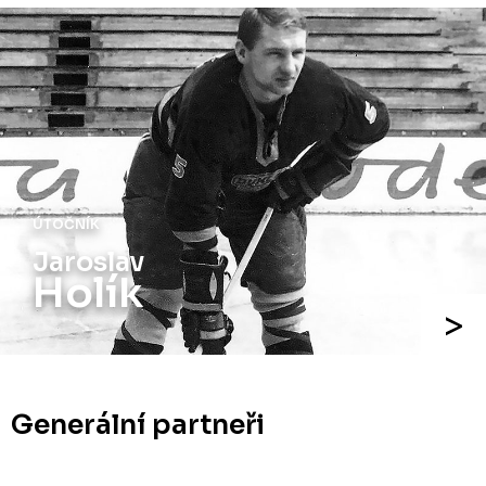
ÚTOČNÍK
Jiří
Holík
Generální partneři