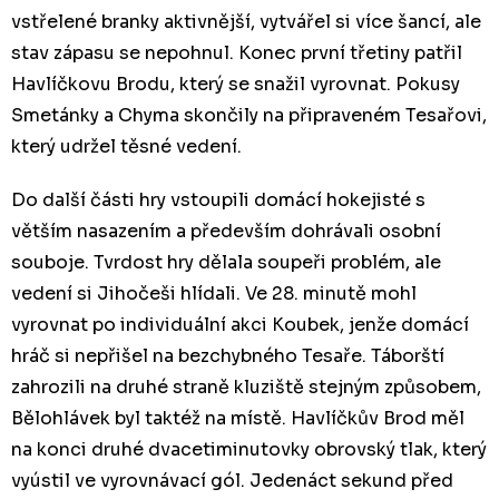
vstřelené branky aktivnější, vytvářel si více šancí, ale
stav zápasu se nepohnul. Konec první třetiny patřil
Havlíčkovu Brodu, který se snažil vyrovnat. Pokusy
Smetánky a Chyma skončily na připraveném Tesařovi,
který udržel těsné vedení.
Do další části hry vstoupili domácí hokejisté s
větším nasazením a především dohrávali osobní
souboje. Tvrdost hry dělala soupeři problém, ale
vedení si Jihočeši hlídali. Ve 28. minutě mohl
vyrovnat po individuální akci Koubek, jenže domácí
hráč si nepřišel na bezchybného Tesaře. Táborští
zahrozili na druhé straně kluziště stejným způsobem,
Bělohlávek byl taktéž na místě. Havlíčkův Brod měl
na konci druhé dvacetiminutovky obrovský tlak, který
vyústil ve vyrovnávací gól. Jedenáct sekund před