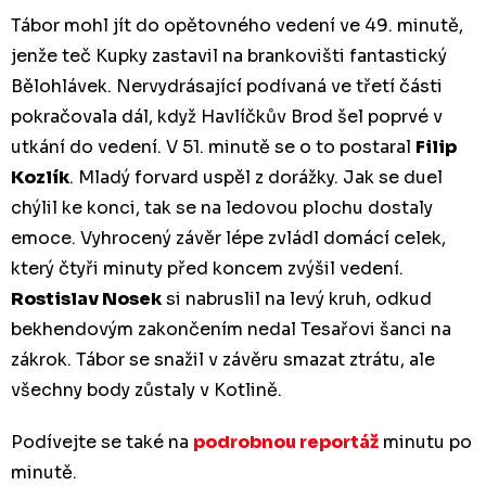
Tábor mohl jít do opětovného vedení ve 49. minutě,
jenže teč Kupky zastavil na brankovišti fantastický
Bělohlávek. Nervydrásající podívaná ve třetí části
pokračovala dál, když Havlíčkův Brod šel poprvé v
utkání do vedení. V 51. minutě se o to postaral
Filip
Kozlík
. Mladý forvard uspěl z dorážky. Jak se duel
chýlil ke konci, tak se na ledovou plochu dostaly
emoce. Vyhrocený závěr lépe zvládl domácí celek,
který čtyři minuty před koncem zvýšil vedení.
Rostislav Nosek
si nabruslil na levý kruh, odkud
bekhendovým zakončením nedal Tesařovi šanci na
zákrok. Tábor se snažil v závěru smazat ztrátu, ale
všechny body zůstaly v Kotlině.
Podívejte se také na
podrobnou reportáž
minutu po
minutě.