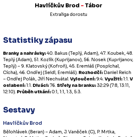
Havlíčkův Brod
-
Tábor
Extraliga dorostu
Statistiky zápasu
Branky a nahrávky:
40. Bakus (Teplý, Adam), 47. Koubek, 48.
Teplý (Adam), 51. Kozlík (Kuprijanov), 56. Nosek (Kuprijanov,
Teplý) – 9. Klatovský (Kofroň), 45. Eremiáš (Pospíchal,
Cícha), 46. Ondřej (Seidl, Eremiáš).
Rozhodčí:
Daniel Reich
– Ondřej Polák, Jiří Nechvátal.
Vyloučení:
9:4.
Využití:
1:1.
V
oslabení:
1:1.
Diváci:
76.
Střely na branku:
32:29 (7:8, 13:11,
12:10).
Průběh utkání:
0:1, 1:1, 1:3, 5:3.
Sestavy
Havlíčkův Brod
Bělohlávek (Beran) – Adam, J. Vaněček (C), P. Mrtka,