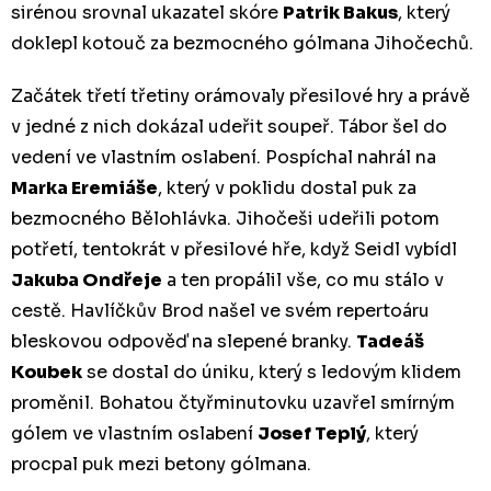
sirénou srovnal ukazatel skóre
Patrik Bakus
, který
doklepl kotouč za bezmocného gólmana Jihočechů.
Začátek třetí třetiny orámovaly přesilové hry a právě
v jedné z nich dokázal udeřit soupeř. Tábor šel do
vedení ve vlastním oslabení. Pospíchal nahrál na
Marka Eremiáše
, který v poklidu dostal puk za
bezmocného Bělohlávka. Jihočeši udeřili potom
potřetí, tentokrát v přesilové hře, když Seidl vybídl
Jakuba Ondřeje
a ten propálil vše, co mu stálo v
cestě. Havlíčkův Brod našel ve svém repertoáru
bleskovou odpověď na slepené branky.
Tadeáš
Koubek
se dostal do úniku, který s ledovým klidem
proměnil. Bohatou čtyřminutovku uzavřel smírným
gólem ve vlastním oslabení
Josef Teplý
, který
procpal puk mezi betony gólmana.