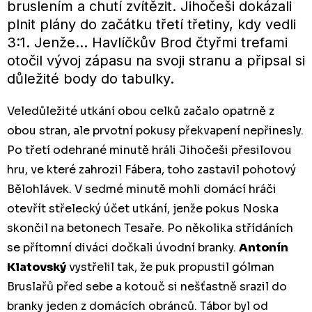
bruslením a chutí zvítězit. Jihočeši dokázali
plnit plány do začátku třetí třetiny, kdy vedli
3:1. Jenže... Havlíčkův Brod čtyřmi trefami
otočil vývoj zápasu na svoji stranu a připsal si
důležité body do tabulky.
Veledůležité utkání obou celků začalo opatrně z
obou stran, ale prvotní pokusy překvapení nepřinesly.
Po třetí odehrané minutě hráli Jihočeši přesilovou
hru, ve které zahrozil Fábera, toho zastavil pohotový
Bělohlávek. V sedmé minutě mohli domácí hráči
otevřít střelecký účet utkání, jenže pokus Noska
skončil na betonech Tesaře. Po několika střídáních
se přítomní diváci dočkali úvodní branky.
Antonín
Klatovský
vystřelil tak, že puk propustil gólman
Bruslařů před sebe a kotouč si nešťastně srazil do
branky jeden z domácích obránců. Tábor byl od