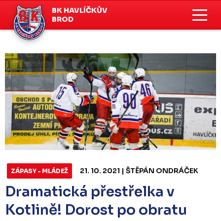
BK HAVLÍČKŮV
BROD
21. 10. 2021 | ŠTĚPÁN ONDRÁČEK
ZÁPASY - MLÁDEŽ
Dramatická přestřelka v
Kotlině! Dorost po obratu