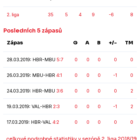
2. liga
35
5
4
9
-6
8
Posledních 5 zápasů
Zápas
G
A
B
+/-
TM
28.03.2019: HBR-MBU
5:7
0
0
0
0
0
26.03.2019: MBU-HBR
4:1
0
0
0
-1
0
24.03.2019: HBR-MBU
3:6
0
0
0
0
2
19.03.2019: VAL-HBR
2:3
0
0
0
-1
2
17.03.2019: HBR-VAL
4:2
0
0
0
0
0
celkové podrobné statistiky v sezóně 2. liga 2018/19