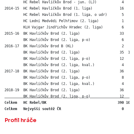
         HC Rebel Havlíčkův Brod - jun. (LJ)            4   1 
2014-15  HC Rebel Havlíčkův Brod (1. liga)             16   1 
         HC Rebel Havlíčkův Brod (1. liga, o udr)       5   1 
         HC Lední Medvědi Pelhřimov (2. liga)           1   1 
         KLH Vajgar Jindřichův Hradec (2. liga)         6   1 
2015-16  BK Havlíčkův Brod (2. liga)                   33   9 
         BK Havlíčkův Brod (2. liga, p-o)               6   2 
2016-17  BK Havlíčkův Brod B (KL)                       2   2 
         BK Havlíčkův Brod (2. liga)                   35  12 
         BK Havlíčkův Brod (2. liga, p-o)              12   5 
         BK Havlíčkův Brod (2. liga, kval.)             4   0 
2017-18  BK Havlíčkův Brod (2. liga)                   36   3 
         BK Havlíčkův Brod (2. liga, p-o)               8   0 
         BK Havlíčkův Brod (2. liga, kval.)             4   0 
2018-19  BK Havlíčkův Brod (2. liga)                   36   5
         BK Havlíčkův Brod (2. liga, p-o)              12   3
Celkem   HC Rebel/BK                                  390 100 
Celkem   Nejvyšší soutěž ČR                             0   0
Profil hráče