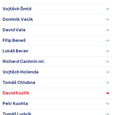
Vojtěch Šmíd
Dominik Vacík
David Vala
Filip Beneš
Lukáš Beran
Richard Cachnín ml.
Vojtěch Holenda
Tomáš Chlubna
David Kozlík
Petr Kuchta
Tomáš Ludvík