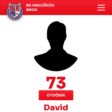
BK HAVLÍČKŮV
BROD
73
ÚTOČNÍK
David