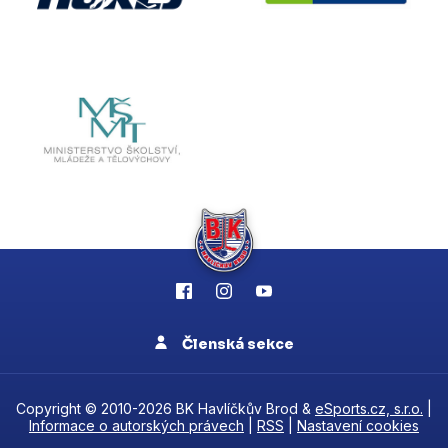
Členská sekce
Copyright © 2010-2026 BK Havlíčkův Brod &
eSports.cz, s.r.o.
|
Informace o autorských právech
|
RSS
|
Nastavení cookies