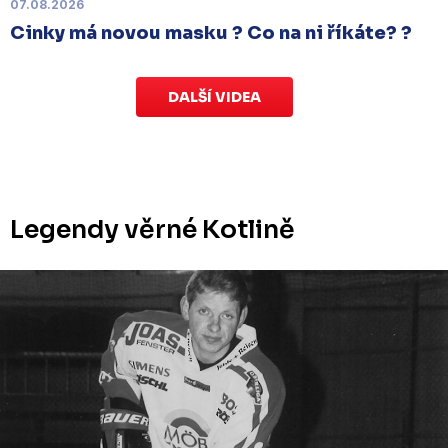
v Kotlině ve středu 26. listopadu od 18:00
.
07.08.2026
Cinky má novou masku ? Co na ni říkáte? ?
DALŠÍ VIDEA
Legendy věrné Kotlině