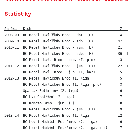
Statistiky
Sezóna   Klub                                           Z   G
2008-09  HC Rebel Havlíčkův Brod - dor. (E)             4   1 
2009-10  HC Rebel Havlíčkův Brod - sdo. (E)            47   8 
2010-11  HC Rebel Havlíčkův Brod - jun. (E)            21   5 
         HC Rebel Havlíčkův Brod - sdo. (E)            36  18 
         HC Rebel Havl. Brod - sdo. (E, p-o)            3   1 
2011-12  HC Rebel Havlíčkův Brod - jun. (LJ)           22  13 
         HC Rebel Havl. Brod - jun. (E, bar)            5   1 
2012-13  HC Rebel Havlíčkův Brod (1. liga)              5   0 
         HC Rebel Havlíčkův Brod (1. liga, p-o)         3   0 
         Spartak Pelhřimov (2. liga)                    6   0 
         HC Lvi Chotěboř (2. liga)                      7   4 
         HC Kometa Brno - jun. (E)                      8   0 
         HC Rebel Havlíčkův Brod - jun. (LJ)           19   8 
2013-14  HC Rebel Havlíčkův Brod (1. liga)             12   1 
         HC Lední Medvědi Pelhřimov (2. liga)           6   1 
         HC Lední Medvědi Pelhřimov (2. liga, p-o)      7   1 