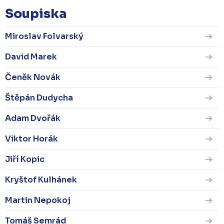
Soupiska
Miroslav Folvarský
David Marek
Čeněk Novák
Štěpán Dudycha
Adam Dvořák
Viktor Horák
Jiří Kopic
Kryštof Kulhánek
Martin Nepokoj
Tomáš Semrád