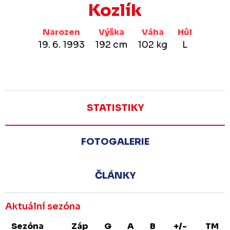
Kozlík
Narozen
Výška
Váha
Hůl
19. 6. 1993
192 cm
102 kg
L
STATISTIKY
FOTOGALERIE
ČLÁNKY
Aktuální sezóna
Sezóna
Záp
G
A
B
+/-
TM