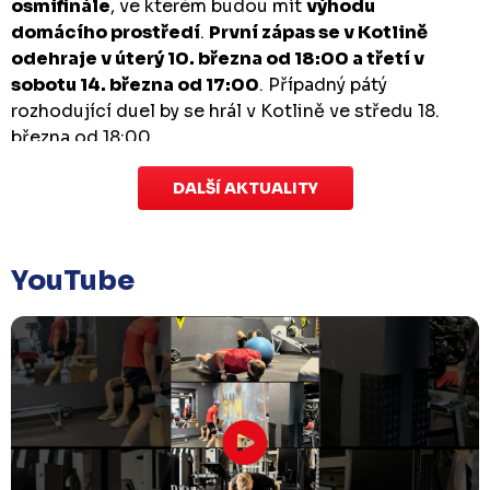
osmifinále
, ve kterém budou mít
výhodu
domácího prostředí
.
První zápas se v Kotlině
odehraje v úterý 10. března od 18:00 a třetí v
sobotu 14. března od 17:00
. Případný pátý
rozhodující duel by se hrál v Kotlině ve středu 18.
března od 18:00.
DALŠÍ AKTUALITY
Zápas dorostu je odložen
Čtvrtek 29. ledna |
Utkání dorostu v Šumperku,
které se mělo odehrát v pátek 30. ledna ve 14:15,
je
YouTube
odloženo!
Odehraje se v náhradním termínu, o
kterém se bude jednat.
Náhradní termín 32. kola
Úterý 27. ledna |
Utkání 32. kola v Písku
, které se
mělo původně odehrát 31. ledna, bylo z důvodu
marodky Králů
odloženo
. Kluby se domluvily na