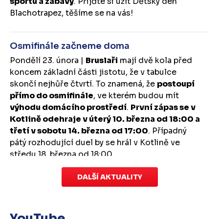
sportu a zábavy
. Přijďte si užít Dětský den
Blachotrapez, těšíme se na vás!
Osmifinále začneme doma
Pondělí 23. února |
Bruslaři
mají dvě kola před
koncem základní části jistotu, že v tabulce
skončí nejhůře čtvrtí. To znamená, že
postoupí
přímo do osmifinále
, ve kterém budou mít
výhodu domácího prostředí
.
První zápas se v
Kotlině odehraje v úterý 10. března od 18:00 a
třetí v sobotu 14. března od 17:00
. Případný
pátý rozhodující duel by se hrál v Kotlině ve
středu 18. března od 18:00.
DALŠÍ AKTUALITY
Zápas dorostu je odložen
Čtvrtek 29. ledna |
Utkání dorostu v Šumperku,
které se mělo odehrát v pátek 30. ledna ve 14:15,
YouTube