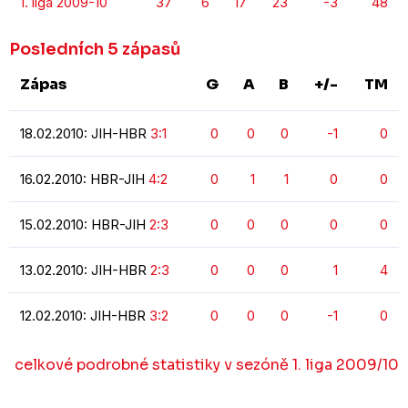
1. liga 2009-10
37
6
17
23
-3
48
Posledních 5 zápasů
Zápas
G
A
B
+/-
TM
18.02.2010: JIH-HBR
3:1
0
0
0
-1
0
16.02.2010: HBR-JIH
4:2
0
1
1
0
0
15.02.2010: HBR-JIH
2:3
0
0
0
0
0
13.02.2010: JIH-HBR
2:3
0
0
0
1
4
12.02.2010: JIH-HBR
3:2
0
0
0
-1
0
celkové podrobné statistiky v sezóně 1. liga 2009/10