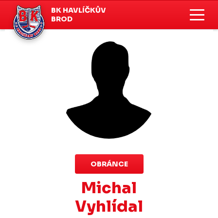
BK HAVLÍČKŮV
BROD
OBRÁNCE
Michal
Vyhlídal