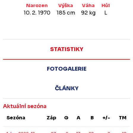
Narozen
Výška
Váha
Hůl
10. 2. 1970
185 cm
92 kg
L
STATISTIKY
FOTOGALERIE
ČLÁNKY
Aktuální sezóna
Sezóna
Záp
G
A
B
+/-
TM