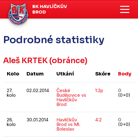
BK HAVLÍČKŮV
BROD
Podrobné statistiky
Aleš KRTEK
(obránce)
Kolo
Datum
Utkání
Skóre
Body
27.
02.02.2014
České
1:2p
0
kolo
Budějovice vs
(0+0)
Havlíčkův
Brod
26.
30.01.2014
Havlíčkův
4:2
0
kolo
Brod vs Ml.
(0+0)
Boleslav