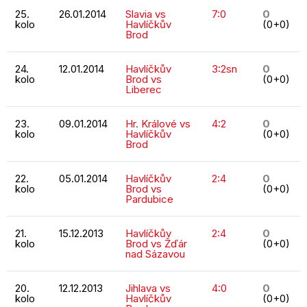
25.
26.01.2014
Slavia vs
7:0
0
kolo
Havlíčkův
(0+0)
Brod
24.
12.01.2014
Havlíčkův
3:2sn
0
kolo
Brod vs
(0+0)
Liberec
23.
09.01.2014
Hr. Králové vs
4:2
0
kolo
Havlíčkův
(0+0)
Brod
22.
05.01.2014
Havlíčkův
2:4
0
kolo
Brod vs
(0+0)
Pardubice
21.
15.12.2013
Havlíčkův
2:4
0
kolo
Brod vs Žďár
(0+0)
nad Sázavou
20.
12.12.2013
Jihlava vs
4:0
0
kolo
Havlíčkův
(0+0)