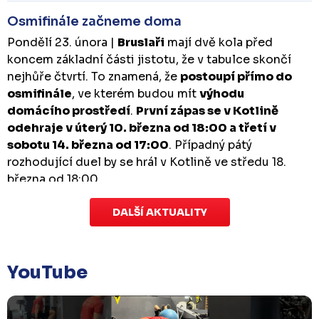
Osmifinále začneme doma
Pondělí 23. února |
Bruslaři
mají dvě kola před
koncem základní části jistotu, že v tabulce skončí
nejhůře čtvrtí. To znamená, že
postoupí přímo do
osmifinále
, ve kterém budou mít
výhodu
domácího prostředí
.
První zápas se v Kotlině
odehraje v úterý 10. března od 18:00 a třetí v
sobotu 14. března od 17:00
. Případný pátý
rozhodující duel by se hrál v Kotlině ve středu 18.
března od 18:00.
DALŠÍ AKTUALITY
Zápas dorostu je odložen
Čtvrtek 29. ledna |
Utkání dorostu v Šumperku,
které se mělo odehrát v pátek 30. ledna ve 14:15,
je
YouTube
odloženo!
Odehraje se v náhradním termínu, o
kterém se bude jednat.