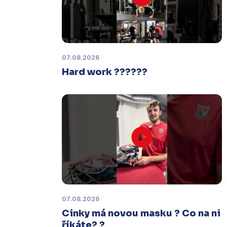
Šumperku,
které se mělo odehrát v
pátek 30. ledna ve 14:15,
je
odloženo!
Odehraje se v náhradním
termínu, o kterém se bude jednat.
07.08.2026
Hard work ??????
Náhradní termín 32. kola
Úterý 27. ledna |
Utkání 32. kola v
Písku
, které se mělo původně
odehrát 31. ledna, bylo z důvodu
marodky Králů
odloženo
. Kluby se
domluvily na náhradním termínu,
Bruslaři se s Pískem utkají venku
v
pondělí 16. února od 18:00
.
07.08.2026
Charitativní aukce
Cinky má novou masku ? Co na ni
Sobota 3. ledna | Vydražte si na
říkáte? ?