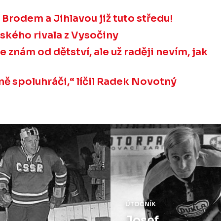
rodem a Jihlavou již tuto středu!
ského rivala z Vysočiny
znám od dětství, ale už raději nevím, jak
ně spoluhráči,“ líčil Radek Novotný
ÚTOČNÍK
Josef