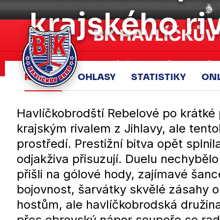
krajského ri
BK HAVLÍČKŮV
Aktuálně
A-tým
Záp
REPORT
OHLASY
STATISTIKY
ON
Havlíčkobrodští Rebelové po krátké 
krajským rivalem z Jihlavy, ale tent
prostředí. Prestižní bitva opět splnil
odjakživa přisuzují. Duelu nechybělo
přišli na gólové hody, zajímavé šan
bojovnost, šarvátky skvělé zásahy 
hostům, ale havlíčkobrodská družina
přes obrovský nápor soupeře se rado