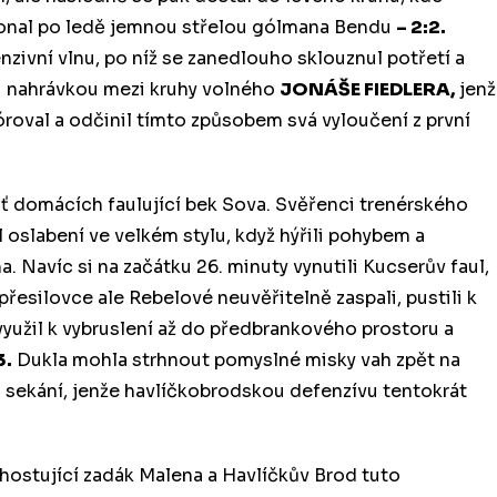
ekonal po ledě jemnou střelou gólmana Bendu
– 2:2.
nzivní vlnu, po níž se zanedlouho sklouznul potřetí a
 nahrávkou mezi kruhy volného
JONÁŠE FIEDLERA,
jenž
óroval a odčinil tímto způsobem svá vyloučení z první
ť domácích faulující bek Sova. Svěřenci trenérského
oslabení ve velkém stylu, když hýřili pohybem a
 Navíc si na začátku 26. minuty vynutili Kucserův faul,
přesilovce ale Rebelové neuvěřitelně zaspali, pustili k
yužil k vybruslení až do předbrankového prostoru a
3.
Dukla mohla strhnout pomyslné misky vah zpět na
vu sekání, jenže havlíčkobrodskou defenzívu tentokrát
i hostující zadák Malena a Havlíčkův Brod tuto