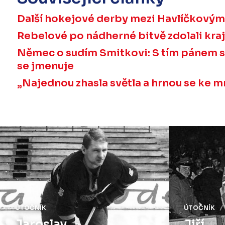
Další hokejové derby mezi Havlíčkovým B
Rebelové po nádherné bitvě zdolali kraj
Němec o sudím Smitkovi: S tím pánem se 
se jmenuje
„Najednou zhasla světla a hrnou se ke m
ÚTOČNÍK
ÚTOČNÍK
Jaroslav
Jiří