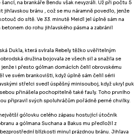
ě šancí, na brankáře Bendu však nevyzráli. Už při počtu 5
it jihlavskou bránu , což se mu náramně povedlo, jenže
otouč do sítě. Ve 33. minutě Meidl jel úplně sám na
m betonem do rohu jihlavského pásma a zabránil
ká Dukla, která svírala Rebely těžko uvěřitelným
brodská družina bojovala ze všech sil a snažila se
, jenže i přesto gólman domácích čelil obrovskému
l ve svém brankovišti, když úplně sám čelil sérii
lavskými střelci svedl úspěšný minisouboj, když ukryl puk
s sebou přinášela pochopitelně také fauly. Toho prvního
ou připravil svých spoluhráčům pořádně perné chvilky.
největší gólovku celého zápasu hostující útočník
branu a gólmana Suchana a Bakus mu předložil z
bezprostřední blízkosti minul prázdnou bránu. Jihlava