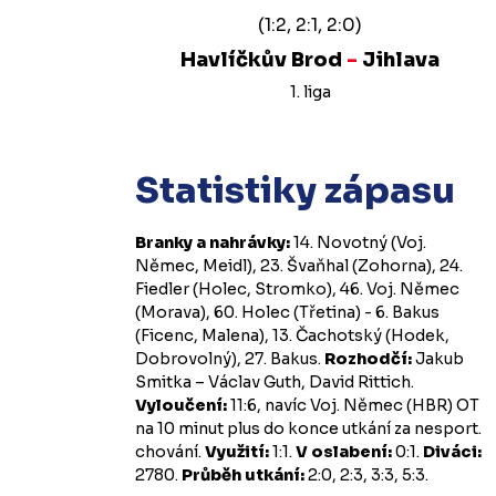
(1:2, 2:1, 2:0)
Havlíčkův Brod
-
Jihlava
1. liga
Statistiky zápasu
Branky a nahrávky:
14. Novotný (Voj.
Němec, Meidl), 23. Švaňhal (Zohorna), 24.
Fiedler (Holec, Stromko), 46. Voj. Němec
(Morava), 60. Holec (Třetina) - 6. Bakus
(Ficenc, Malena), 13. Čachotský (Hodek,
Dobrovolný), 27. Bakus.
Rozhodčí:
Jakub
Smitka – Václav Guth, David Rittich.
Vyloučení:
11:6, navíc Voj. Němec (HBR) OT
na 10 minut plus do konce utkání za nesport.
chování.
Využití:
1:1.
V oslabení:
0:1.
Diváci:
2780.
Průběh utkání:
2:0, 2:3, 3:3, 5:3.