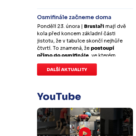
Osmifinále začneme doma
Pondělí 23. února |
Bruslaři
mají dvě
kola před koncem základní části
jistotu, že v tabulce skončí nejhůře
čtvrtí. To znamená, že
postoupí
přímo do osmifinále
, ve kterém
budou mít
výhodu domácího
prostředí
DALŠÍ AKTUALITY
.
První zápas se v Kotlině
odehraje v úterý 10. března od
18:00 a třetí v sobotu 14. března od
17:00
. Případný pátý rozhodující
YouTube
duel by se hrál v Kotlině ve středu 18.
března od 18:00.
Zápas dorostu je odložen
Čtvrtek 29. ledna |
Utkání dorostu v