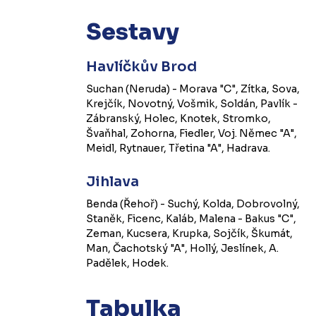
Sestavy
Havlíčkův Brod
Suchan (Neruda) - Morava "C", Zítka, Sova,
Krejčík, Novotný, Vošmik, Soldán, Pavlík -
Zábranský, Holec, Knotek, Stromko,
Švaňhal, Zohorna, Fiedler, Voj. Němec "A",
Meidl, Rytnauer, Třetina "A", Hadrava.
Jihlava
Benda (Řehoř) - Suchý, Kolda, Dobrovolný,
Staněk, Ficenc, Kaláb, Malena - Bakus "C",
Zeman, Kucsera, Krupka, Sojčík, Škumát,
Man, Čachotský "A", Hollý, Jeslínek, A.
Padělek, Hodek.
Tabulka