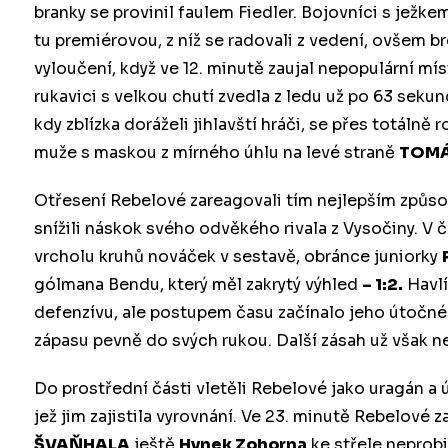
branky se provinil faulem Fiedler. Bojovníci s ježke
tu premiérovou, z níž se radovali z vedení, ovšem 
vyloučení, když ve 12. minutě zaujal nepopulární mí
rukavici s velkou chutí zvedla z ledu už po 63 s
kdy zblízka doráželi jihlavští hráči, se přes totáln
muže s maskou z mírného úhlu na levé straně
TOMÁ
Otřesení Rebelové zareagovali tím nejlepším způso
snížili náskok svého odvěkého rivala z Vysočiny. V
vrcholu kruhů nováček v sestavě, obránce juniorky
gólmana Bendu, který měl zakrytý výhled
– 1:2.
Havlí
defenzívu, ale postupem času začínalo jeho útočné
zápasu pevně do svých rukou. Další zásah už však ne
Do prostřední části vletěli Rebelové jako uragán a 
jež jim zajistila vyrovnání. Ve 23. minutě Rebelové z
ŠVAŇHALA
ještě
Hynek Zohorna
ke střele neprobi