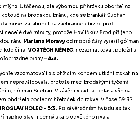
 mlýna. Utěšenou, ale výbornou přihrávku obdržel na
il kotouč na brodskou bránu, kde se brankář Suchan
nuty musel zatáhnout za záchrannou brzdu proti
i necelé dvě minuty, protože Havlíčkův Brod při jeho
vrdou ránu
Mariana Moravy
od modré čáry vyrazil gólman
, kde číhal
VOJTĚCH NĚMEC,
nezazmatkoval, položil si
 poloprázdné brány
– 4:3.
ychle vzpamatovali a s blížícím koncem utkání získali na
všem nepřeválcovala, protože mezi brodskými tyčemi
náním, gólman Suchan. V závěru vsadila Jihlava vše na
šem obdržela poslední hřebíček do rakve. V čase 59:32
IROSLAV HOLEC – 5:3.
Po závěrečném hvizdu se tak
í naplno slavili cenný skalp odvěkého rivala.