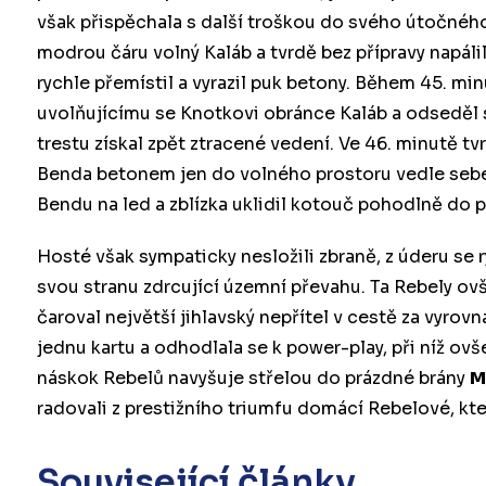
však přispěchala s další troškou do svého útočného
modrou čáru volný Kaláb a tvrdě bez přípravy napál
rychle přemístil a vyrazil puk betony. Během 45. mi
uvolňujícímu se Knotkovi obránce Kaláb a odseděl s
trestu získal zpět ztracené vedení. Ve 46. minutě t
Benda betonem jen do volného prostoru vedle sebe
Bendu na led a zblízka uklidil kotouč pohodlně do
Hosté však sympaticky nesložili zbraně, z úderu se r
svou stranu zdrcující územní převahu. Ta Rebely o
čaroval největší jihlavský nepřítel v cestě za vyrov
jednu kartu a odhodlala se k power-play, při níž ov
náskok Rebelů navyšuje střelou do prázdné brány
M
radovali z prestižního triumfu domácí Rebelové, kteř
Související články