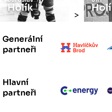
Holík
Holí
Generální
partneři
Hlavní
partneři