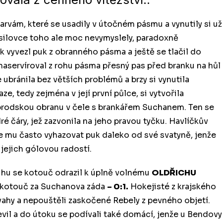
arvám, které se usadily v útočném pásmu a vynutily si už
esilovce toho ale moc nevymyslely, paradoxně
k vyvezl puk z obranného pásma a ještě se tlačil do
naservíroval z rohu pásma přesný pas před branku na hůl
ubránila bez větších problémů a brzy si vynutila
e, tedy zejména v její první půlce, si vytvořila
a brodskou obranu v čele s brankářem Suchanem. Ten se
é čáry, jež zazvonila na jeho pravou tyčku. Havlíčkův
se mu často vyhazovat puk daleko od své svatyně, jenže
 jejich gólovou radostí.
uhu se kotouč odrazil k úplně volnému
OLDŘICHU
l kotouč za Suchanova záda
– 0:1.
Hokejisté z krajského
vahy a nepouštěli zaskočené Rebely z pevného objetí.
vil a do útoku se podívali také domácí, jenže u Bendovy