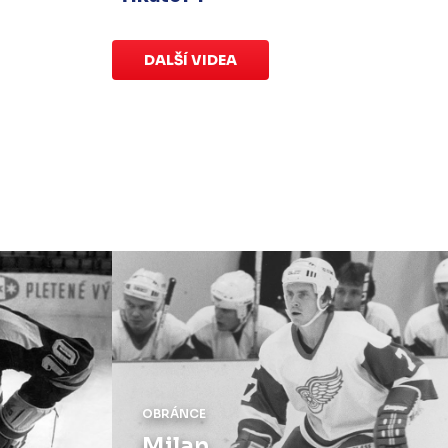
serveru
sportovniaukce.cz
dres
svého oblíbeného hráče a
přispějte
na pomoc předčasně narozeným
DALŠÍ VIDEA
dětem
.
Charitativní aukce
speciálních dresů končí v neděli 11.
ledna ve 20:00
.
Náhradní termín 15. kola
Úterý 18. listopadu |
Utkání 15. kola
proti Ústí nad Labem
, které se mělo
původně odehrát 15. listopadu, bylo z
důvodu marodky Slovanu
odloženo
.
Kluby se domluvily na náhradním
termínu, Bruslaři se s Ústím nad
Labem utkají doma
v Kotlině ve
středu 26. listopadu od 18:00
.
OBRÁNCE
Milan