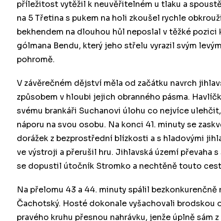
příležitost vytěžil k neuvěřitelném u tlaku a spoust
na 5 Třetina s pukem na holi zkoušel rychle obkrouž
bekhendem na dlouhou hůl neposlal v těžké pozici k
gólmana Bendu, který jeho střelu vyrazil svým levý
pohromě.
V závěrečném dějství měla od začátku navrch jihlavs
způsobem v hloubi jejich obranného pásma. Havlíčko
svému brankáři Suchanovi úlohu co nejvíce ulehčit
náporu na svou osobu. Na konci 41. minuty se zaskvě
dorážek z bezprostřední blízkosti a s hladovými jih
ve výstroji a přerušil hru. Jihlavská území převaha 
se dopustil útočník Stromko a nechtěně touto cest
Na přelomu 43 a 44. minuty spálil bezkonkurenčně 
Čachotský. Hosté dokonale vyšachovali brodskou o
pravého kruhu přesnou nahrávku, jenže úplně sám z 