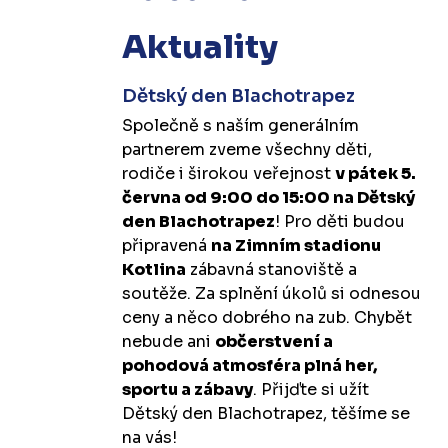
Aktuality
Dětský den Blachotrapez
Společně s naším generálním
partnerem zveme všechny děti,
rodiče i širokou veřejnost
v pátek 5.
června od 9:00 do 15:00 na Dětský
den Blachotrapez
! Pro děti budou
připravená
na Zimním stadionu
Kotlina
zábavná stanoviště a
soutěže. Za splnění úkolů si odnesou
ceny a něco dobrého na zub. Chybět
nebude ani
občerstvení a
pohodová atmosféra plná her,
sportu a zábavy
. Přijďte si užít
Dětský den Blachotrapez, těšíme se
na vás!