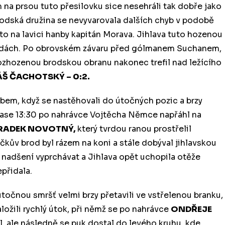
m na prsou tuto přesilovku sice nesehráli tak dobře jako
brodská družina se nevyvarovala dalších chyb v podobě
sto na lavici hanby kapitán Morava. Jihlava tuto hozenou
ekundách. Po obrovském závaru před gólmanem Suchanem,
ě rozhozenou brodskou obranu nakonec trefil nad ležícího
Š ČACHOTSKÝ – 0:2.
bem, když se nastěhovali do útočných pozic a brzy
 čase 13:30 po nahrávce Vojtěcha Němce napřáhl na
RADEK NOVOTNÝ,
který tvrdou ranou prostřelil
čkův brod byl rázem na koni a stále dobýval jihlavskou
 nadšení vyprchávat a Jihlava opět uchopila otěže
přidala.
útočnou smršť velmi brzy přetavili ve vstřelenou branku,
aložili rychlý útok, při němž se po nahrávce
ONDŘEJE
l, ale následně se puk dostal do levého kruhu, kde