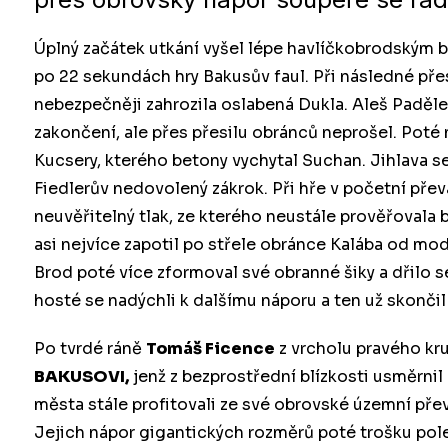
Úplný začátek utkání vyšel lépe havlíčkobrodským b
po 22 sekundách hry Bakusův faul. Při následné př
nebezpečněji zahrozila oslabená Dukla. Aleš Paděle
zakončení, ale přes přesilu obránců neprošel. Poté 
Kucsery, kterého betony vychytal Suchan. Jihlava se 
Fiedlerův nedovolený zákrok. Při hře v početní převaz
neuvěřitelný tlak, ze kterého neustále prověřoval
asi nejvíce zapotil po střele obránce Kalába od modr
Brod poté více zformoval své obranné šiky a dřilo 
hosté se nadýchli k dalšímu náporu a ten už skončil
Po tvrdé ráně
Tomáš Ficence
z vrcholu pravého kr
BAKUSOVI,
jenž z bezprostřední blízkosti usměrni
města stále profitovali ze své obrovské územní pře
Jejich nápor gigantických rozměrů poté trošku pole