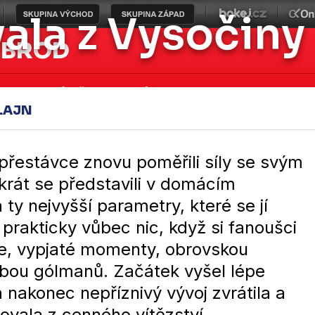
vala z Vysočiny
 BROD
asy
Mládež
Fanzóna
Klub
Historie
LAJN
přestávce znovu poměřili síly se svým
okrát se představili v domácím
a ty nejvyšší parametry, které se jí
 prakticky vůbec nic, když si fanoušci
ce, vypjaté momenty, obrovskou
obou gólmanů. Začátek vyšel lépe
 nakonec nepříznivý vývoj zvrátila a
vala z cenného vítězství..