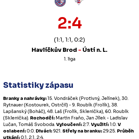
2:4
(1:1, 1:1, 0:2)
Havlíčkův Brod
-
Ústí n. L.
1. liga
Statistiky zápasu
Branky a nahrávky:
15. Vondráček (Protivný, Jelínek), 30.
Rytnauer (Kostourek, Ostrčil) - 9. Roubík (Frolík), 38.
Lapšanský (Boháč), 48. Laš (Frolík, Sklenička), 60. Roubík
(Sklenička).
Rozhodčí:
Martin Fraňo, Jan Jílek - Ladislav
Lučan, Tomáš Svoboda.
Vyloučení:
2:7.
Využití:
1:0.
V
oslabení:
0:0.
Diváci:
921.
Střely na branku:
29:25.
Průběh
utkání:
0:1, 2:1, 2:4.