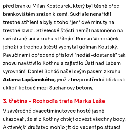
před branku Milan Kostourek, který byl těsně před
brankovištěm sražen k zemi. Sudí ale nenařídil
trestné střílení a byly z toho "jen" dvě minuty na
trestné lavici. Střelecké štěstí neměl nakloněno na
své straně ani v kruhu střílející Roman Vondráček,
jehož i s trochou štěstí vychytal gólman Koutský.
Pavučinami opředené přísloví "nedáš-dostaneš" tak
znovu navštívilo Kotlinu a zajistilo Ústí nad Labem
vyrovnání. Daniel Boháč našel svým pasem z kruhu
Adama Lapšanského,
jenž z bezprostřední blízkosti
uklidil kotouč mezi Suchanovy betony.
3. třetina - Rozhodla trefa Marka Laše
V závěrečné dvacetiminutovce hosté jasně
ukazovali, že si z Kotliny chtějí odvézt všechny body.
Aktivnější družstvo mohlo jít do vedení po situaci