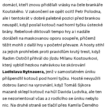
domácí, kteří znovu přidělali vrásky na čele brankáře
Koutského. V zakončení se opět ocitl Petr Polodna,
ale i tentokrát v dobré palebné pozici před brankou
neuspěl, když poslal kotouč nad horní tyčku ústecké
brány. Rebelové diktovali tempo hry a i nadále
doráželi na maskovanou oporu soupeře, přičemž
těžit mohli z další hry v početní převaze. A hosty stihl
za jejich prohřešek proti pravidlům krutý trest, když
Radim Ostrčil přihrál do jízdu Milanu Kostourkovi,
který vybídl hezkou nahrávkou ke skórování
Ladislava Rytnauera,
jenž v samostatném úniku
přišpendlil kotouč pod horní tyčku. Hosté nevyužili
dobrou šanci na vyrovnání, když Tomáš Sýkora
mazaně sklepl kotouč na hůl Davida Ludvíka, ale ten
se nezorientoval včas a z rodícího se úniku nebylo
nic. Na druhé straně se tlačil přes Kamila Černého