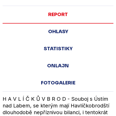
REPORT
OHLASY
STATISTIKY
ONLAJN
FOTOGALERIE
H A V L Í Č K Ů V B R O D - Souboj s Ústím
nad Labem, se kterým mají Havlíčkobrodští
dlouhodobě nepříznivou bilanci, i tentokrát