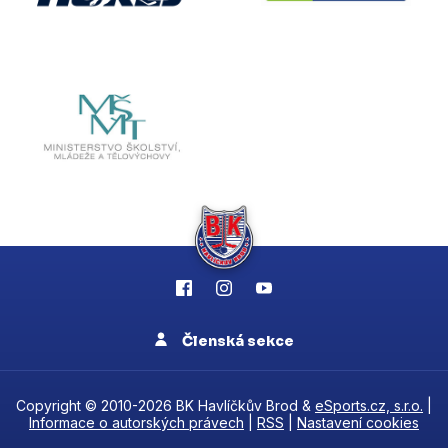
Členská sekce
Copyright © 2010-2026 BK Havlíčkův Brod &
eSports.cz, s.r.o.
|
Informace o autorských právech
|
RSS
|
Nastavení cookies