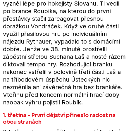
vyzněl lépe pro hokejisty Slovanu. Ti vedli
po brance Roubíka, na kterou do první
přestávky stačil zareagovat přesnou
dorážkou Vondráček. Když ve druhé části
využil přesilovou hru po individuálním
nájezdu Rytnauer, vypadalo to s domácími
dobře. Jenže ve 38. minutě prostřelil
zápěstní střelou Suchana Laš a hosté rázem
diktovali tempo hry. Rozhodující branku
nakonec vstřelil v polovině třetí části Laš a
na tříbodovém úspěchu Ústeckých nic
nezměnila ani závěrečná hra bez brankáře.
Vteřinu před koncem normální hrací doby
naopak výhru pojistil Roubík.
1. třetina - První dějství přineslo radost na
obou stranách