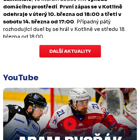
domácího prostředí
.
První zápas se v Kotlině
odehraje v úterý 10. března od 18:00 a třetí v
sobotu 14. března od 17:00
. Případný pátý
rozhodující duel by se hrál v Kotlině ve středu 18.
března od 18:00.
DALŠÍ AKTUALITY
Zápas dorostu je odložen
Čtvrtek 29. ledna |
Utkání dorostu v Šumperku,
které se mělo odehrát v pátek 30. ledna ve 14:15,
je
YouTube
odloženo!
Odehraje se v náhradním termínu, o
kterém se bude jednat.
Náhradní termín 32. kola
Úterý 27. ledna |
Utkání 32. kola v Písku
, které se
mělo původně odehrát 31. ledna, bylo z důvodu
marodky Králů
odloženo
. Kluby se domluvily na