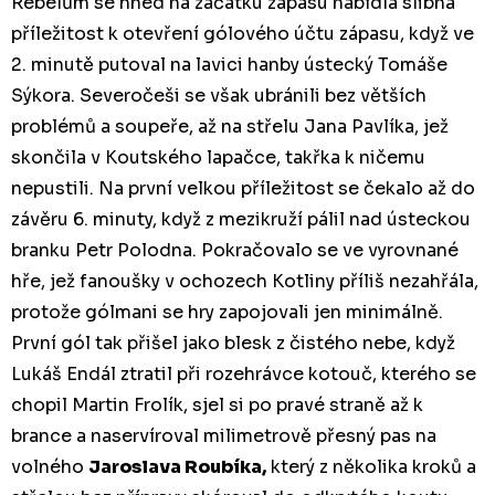
Rebelům se hned na začátku zápasu nabídla slibná
příležitost k otevření gólového účtu zápasu, když ve
2. minutě putoval na lavici hanby ústecký Tomáše
Sýkora. Severočeši se však ubránili bez větších
problémů a soupeře, až na střelu Jana Pavlíka, jež
skončila v Koutského lapačce, takřka k ničemu
nepustili. Na první velkou příležitost se čekalo až do
závěru 6. minuty, když z mezikruží pálil nad ústeckou
branku Petr Polodna. Pokračovalo se ve vyrovnané
hře, jež fanoušky v ochozech Kotliny příliš nezahřála,
protože gólmani se hry zapojovali jen minimálně.
První gól tak přišel jako blesk z čistého nebe, když
Lukáš Endál ztratil při rozehrávce kotouč, kterého se
chopil Martin Frolík, sjel si po pravé straně až k
brance a naservíroval milimetrově přesný pas na
volného
Jaroslava Roubíka,
který z několika kroků a