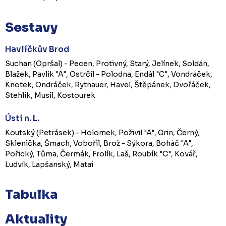
Sestavy
Havlíčkův Brod
Suchan (Opršal) - Pecen, Protivný, Starý, Jelínek, Soldán,
Blažek, Pavlík "A", Ostrčil - Polodna, Endál "C", Vondráček,
Knotek, Ondráček, Rytnauer, Havel, Štěpánek, Dvořáček,
Stehlík, Musil, Kostourek
Ústí n. L.
Koutský (Petrásek) - Holomek, Poživil "A", Grin, Černý,
Sklenička, Šmach, Vobořil, Brož - Sýkora, Boháč "A",
Pořický, Tůma, Čermák, Frolík, Laš, Roubík "C", Kovář,
Ludvík, Lapšanský, Matai
Tabulka
Aktuality