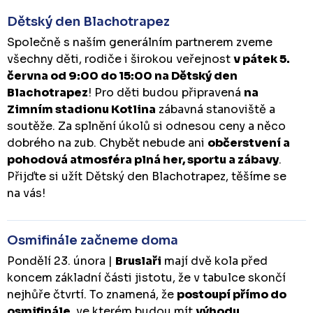
Dětský den Blachotrapez
Společně s naším generálním partnerem zveme
všechny děti, rodiče i širokou veřejnost
v pátek 5.
června od 9:00 do 15:00 na Dětský den
Blachotrapez
! Pro děti budou připravená
na
Zimním stadionu Kotlina
zábavná stanoviště a
soutěže. Za splnění úkolů si odnesou ceny a něco
dobrého na zub. Chybět nebude ani
občerstvení a
pohodová atmosféra plná her, sportu a zábavy
.
Přijďte si užít Dětský den Blachotrapez, těšíme se
na vás!
Osmifinále začneme doma
Pondělí 23. února |
Bruslaři
mají dvě kola před
koncem základní části jistotu, že v tabulce skončí
nejhůře čtvrtí. To znamená, že
postoupí přímo do
osmifinále
, ve kterém budou mít
výhodu