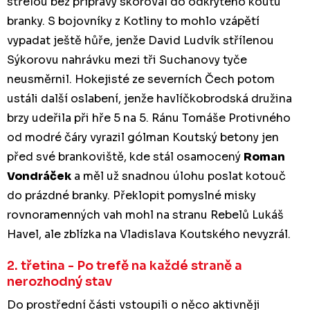
střelou bez přípravy skóroval do odkrytého koutu
branky. S bojovníky z Kotliny to mohlo vzápětí
vypadat ještě hůře, jenže David Ludvík střílenou
Sýkorovu nahrávku mezi tři Suchanovy tyče
neusměrnil. Hokejisté ze severních Čech potom
ustáli další oslabení, jenže havlíčkobrodská družina
brzy udeřila při hře 5 na 5. Ránu Tomáše Protivného
od modré čáry vyrazil gólman Koutský betony jen
před své brankoviště, kde stál osamocený
Roman
Vondráček
a měl už snadnou úlohu poslat kotouč
do prázdné branky. Překlopit pomyslné misky
rovnoramenných vah mohl na stranu Rebelů Lukáš
Havel, ale zblízka na Vladislava Koutského nevyzrál.
2. třetina - Po trefě na každé straně a
nerozhodný stav
Do prostřední části vstoupili o něco aktivněji