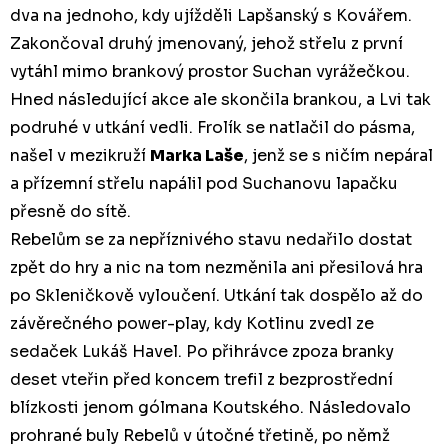
dva na jednoho, kdy ujížděli Lapšanský s Kovářem.
Zakončoval druhý jmenovaný, jehož střelu z první
vytáhl mimo brankový prostor Suchan vyrážečkou.
Hned následující akce ale skončila brankou, a Lvi tak
podruhé v utkání vedli. Frolík se natlačil do pásma,
našel v mezikruží
Marka Laše
, jenž se s ničím nepáral
a přízemní střelu napálil pod Suchanovu lapačku
přesně do sítě.
Rebelům se za nepříznivého stavu nedařilo dostat
zpět do hry a nic na tom nezměnila ani přesilová hra
po Skleničkově vyloučení. Utkání tak dospělo až do
závěrečného power-play, kdy Kotlinu zvedl ze
sedaček Lukáš Havel. Po přihrávce zpoza branky
deset vteřin před koncem trefil z bezprostřední
blízkosti jenom gólmana Koutského. Následovalo
prohrané buly Rebelů v útočné třetině, po němž