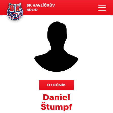
BK HAVLÍČKŮV
BROD
ÚTOČNÍK
Daniel
Štumpf