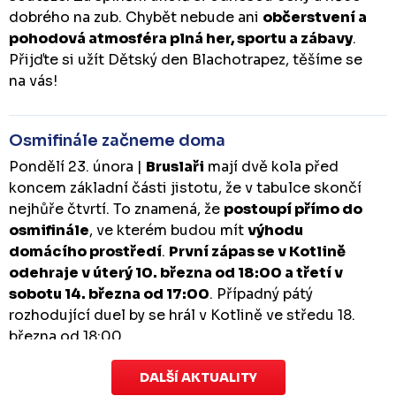
dobrého na zub. Chybět nebude ani
občerstvení a
pohodová atmosféra plná her, sportu a zábavy
.
Přijďte si užít Dětský den Blachotrapez, těšíme se
na vás!
Osmifinále začneme doma
Pondělí 23. února |
Bruslaři
mají dvě kola před
koncem základní části jistotu, že v tabulce skončí
nejhůře čtvrtí. To znamená, že
postoupí přímo do
osmifinále
, ve kterém budou mít
výhodu
domácího prostředí
.
První zápas se v Kotlině
odehraje v úterý 10. března od 18:00 a třetí v
sobotu 14. března od 17:00
. Případný pátý
rozhodující duel by se hrál v Kotlině ve středu 18.
března od 18:00.
DALŠÍ AKTUALITY