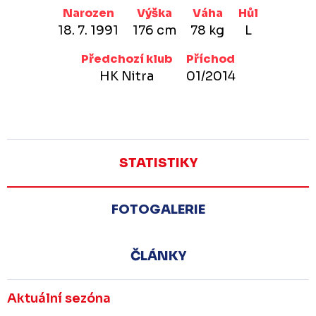
Narozen
Výška
Váha
Hůl
18. 7. 1991
176 cm
78 kg
L
Předchozí klub
Příchod
HK Nitra
01/2014
STATISTIKY
FOTOGALERIE
ČLÁNKY
Aktuální sezóna