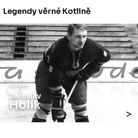
Legendy věrné Kotlině
ÚTOČNÍK
Jiří
Holík