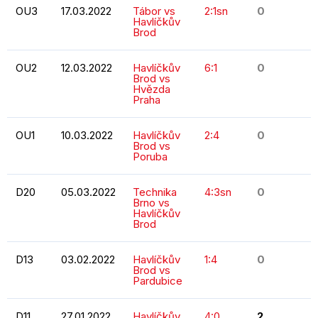
OU3
17.03.2022
Tábor vs
2:1sn
0
Havlíčkův
Brod
OU2
12.03.2022
Havlíčkův
6:1
0
Brod vs
Hvězda
Praha
OU1
10.03.2022
Havlíčkův
2:4
0
Brod vs
Poruba
D20
05.03.2022
Technika
4:3sn
0
Brno vs
Havlíčkův
Brod
D13
03.02.2022
Havlíčkův
1:4
0
Brod vs
Pardubice
D11
27.01.2022
Havlíčkův
4:0
2