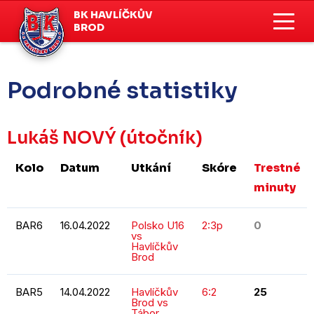
BK HAVLÍČKŮV
BROD
Podrobné statistiky
Lukáš NOVÝ
(útočník)
Kolo
Datum
Utkání
Skóre
Trestné
minuty
BAR6
16.04.2022
Polsko U16
2:3p
0
vs
Havlíčkův
Brod
BAR5
14.04.2022
Havlíčkův
6:2
25
Brod vs
Tábor