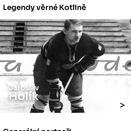
Legendy věrné Kotlině
ÚTOČNÍK
Jaroslav
Holík