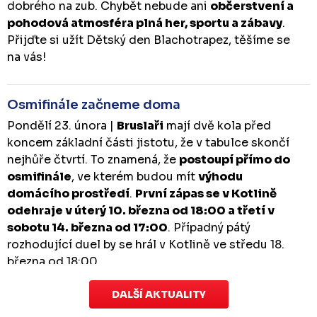
dobrého na zub. Chybět nebude ani
občerstvení a
pohodová atmosféra plná her, sportu a zábavy
.
Přijďte si užít Dětský den Blachotrapez, těšíme se
na vás!
Osmifinále začneme doma
Pondělí 23. února |
Bruslaři
mají dvě kola před
koncem základní části jistotu, že v tabulce skončí
nejhůře čtvrtí. To znamená, že
postoupí přímo do
osmifinále
, ve kterém budou mít
výhodu
domácího prostředí
.
První zápas se v Kotlině
odehraje v úterý 10. března od 18:00 a třetí v
sobotu 14. března od 17:00
. Případný pátý
rozhodující duel by se hrál v Kotlině ve středu 18.
března od 18:00.
DALŠÍ AKTUALITY
Zápas dorostu je odložen