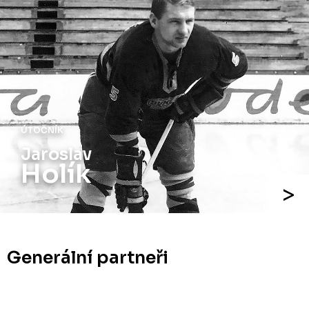
ÚTOČNÍK
Jiří
Holík
Generální partneři