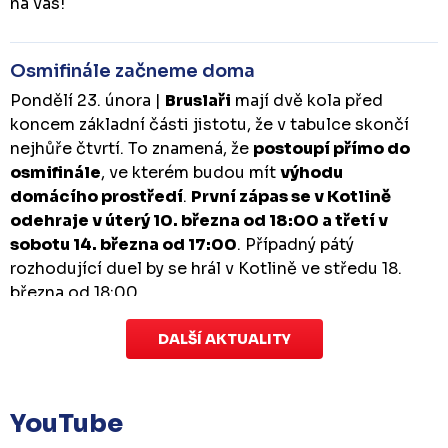
na vás!
Osmifinále začneme doma
Pondělí 23. února |
Bruslaři
mají dvě kola před
koncem základní části jistotu, že v tabulce skončí
nejhůře čtvrtí. To znamená, že
postoupí přímo do
osmifinále
, ve kterém budou mít
výhodu
domácího prostředí
.
První zápas se v Kotlině
odehraje v úterý 10. března od 18:00 a třetí v
sobotu 14. března od 17:00
. Případný pátý
rozhodující duel by se hrál v Kotlině ve středu 18.
března od 18:00.
DALŠÍ AKTUALITY
Zápas dorostu je odložen
Čtvrtek 29. ledna |
Utkání dorostu v Šumperku,
které se mělo odehrát v pátek 30. ledna ve 14:15,
je
YouTube
odloženo!
Odehraje se v náhradním termínu, o