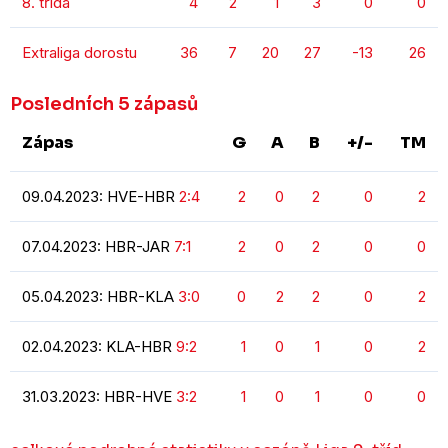
8. třída
4
2
1
3
0
0
Extraliga dorostu
36
7
20
27
-13
26
Posledních 5 zápasů
Zápas
G
A
B
+/-
TM
09.04.2023: HVE-HBR
2:4
2
0
2
0
2
07.04.2023: HBR-JAR
7:1
2
0
2
0
0
05.04.2023: HBR-KLA
3:0
0
2
2
0
2
02.04.2023: KLA-HBR
9:2
1
0
1
0
2
31.03.2023: HBR-HVE
3:2
1
0
1
0
0