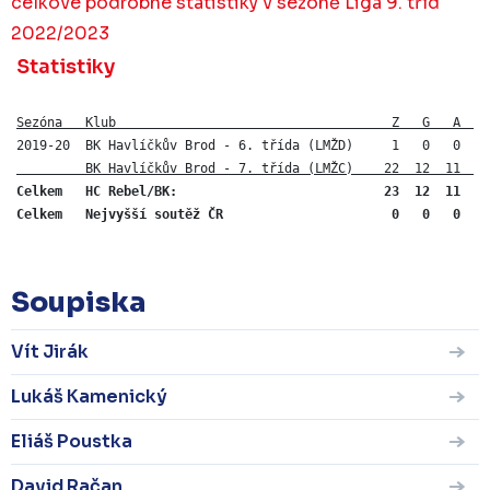
celkové podrobné statistiky v sezóně Liga 9. tříd
2022/2023
Statistiky
Sezóna   Klub                                    Z   G   A   
2019-20  BK Havlíčkův Brod - 6. třída (LMŽD)     1   0   0   
         BK Havlíčkův Brod - 7. třída (LMŽC)    22  12  11  2
Celkem   HC Rebel/BK:                           23  12  11  23
Celkem   Nejvyšší soutěž ČR                      0   0   0   
Soupiska
Vít Jirák
Lukáš Kamenický
Eliáš Poustka
David Račan