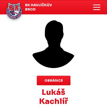
BK HAVLÍČKŮV
BROD
OBRÁNCE
Lukáš
Kachlíř