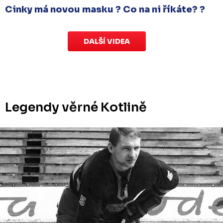
Cinky má novou masku ? Co na ni říkáte? ?
DALŠÍ VIDEA
Legendy věrné Kotlině