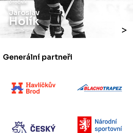
ÚTOČNÍK
Jaroslav
Holík
Generální partneři