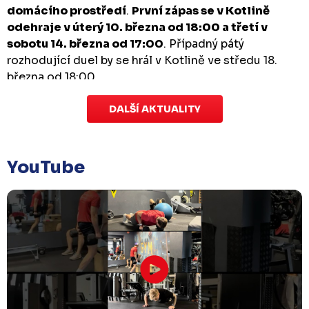
domácího prostředí
.
První zápas se v Kotlině
odehraje v úterý 10. března od 18:00 a třetí v
sobotu 14. března od 17:00
. Případný pátý
rozhodující duel by se hrál v Kotlině ve středu 18.
března od 18:00.
DALŠÍ AKTUALITY
Zápas dorostu je odložen
Čtvrtek 29. ledna |
Utkání dorostu v Šumperku,
které se mělo odehrát v pátek 30. ledna ve 14:15,
je
YouTube
odloženo!
Odehraje se v náhradním termínu, o
kterém se bude jednat.
Náhradní termín 32. kola
Úterý 27. ledna |
Utkání 32. kola v Písku
, které se
mělo původně odehrát 31. ledna, bylo z důvodu
marodky Králů
odloženo
. Kluby se domluvily na