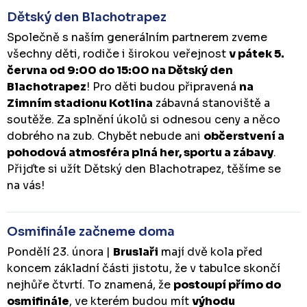
Dětský den Blachotrapez
Společně s naším generálním partnerem zveme
všechny děti, rodiče i širokou veřejnost
v pátek 5.
června od 9:00 do 15:00 na Dětský den
Blachotrapez
! Pro děti budou připravená
na
Zimním stadionu Kotlina
zábavná stanoviště a
soutěže. Za splnění úkolů si odnesou ceny a něco
dobrého na zub. Chybět nebude ani
občerstvení a
pohodová atmosféra plná her, sportu a zábavy
.
Přijďte si užít Dětský den Blachotrapez, těšíme se
na vás!
Osmifinále začneme doma
Pondělí 23. února |
Bruslaři
mají dvě kola před
koncem základní části jistotu, že v tabulce skončí
nejhůře čtvrtí. To znamená, že
postoupí přímo do
osmifinále
, ve kterém budou mít
výhodu