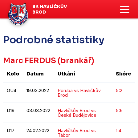
BK HAVLÍČKŮV
BROD
Podrobné statistiky
Marc FERDUS
(brankář)
Kolo
Datum
Utkání
Skóre
OU4
19.03.2022
Poruba vs Havlíčkův
5:2
Brod
D19
03.03.2022
Havlíčkův Brod vs
5:6
České Budějovice
D17
24.02.2022
Havlíčkův Brod vs
1:4
Tábor