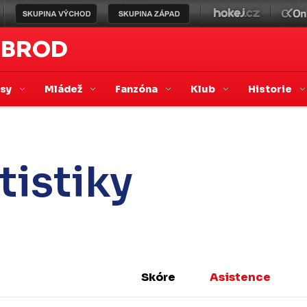
 BROD
asy
Mládež
Fanzóna
Klub
Historie
tistiky
Skóre
Asistence