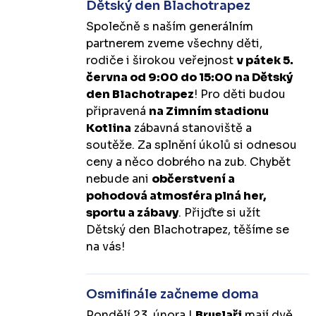
Dětský den Blachotrapez
Společně s naším generálním
partnerem zveme všechny děti,
rodiče i širokou veřejnost
v pátek 5.
června od 9:00 do 15:00 na Dětský
den Blachotrapez
! Pro děti budou
připravená
na Zimním stadionu
Kotlina
zábavná stanoviště a
soutěže. Za splnění úkolů si odnesou
ceny a něco dobrého na zub. Chybět
nebude ani
občerstvení a
pohodová atmosféra plná her,
sportu a zábavy
. Přijďte si užít
Dětský den Blachotrapez, těšíme se
na vás!
Osmifinále začneme doma
Pondělí 23. února |
Bruslaři
mají dvě