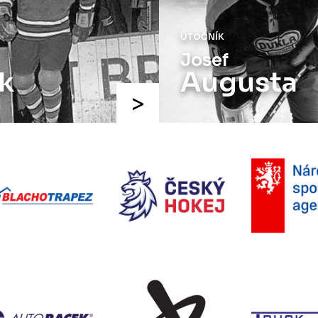
ÚTOČNÍK
Josef
k
Augusta