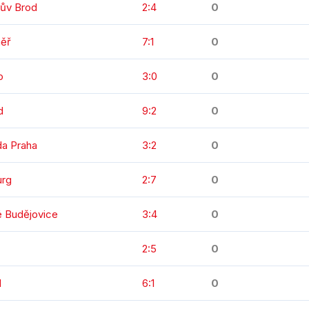
kův Brod
2:4
0
měř
7:1
0
o
3:0
0
d
9:2
0
da Praha
3:2
0
urg
2:7
0
é Budějovice
3:4
0
2:5
0
d
6:1
0