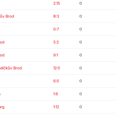
2:15
0
kův Brod
8:3
0
0:7
0
rod
5:2
0
rod
9:1
0
vlíčkův Brod
12:0
0
6:0
0
a
1:6
0
urg
1:12
0