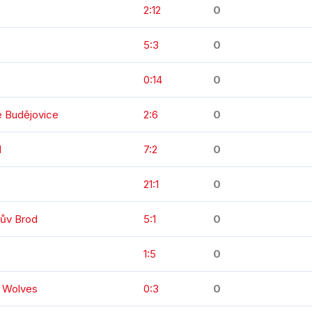
2:12
0
5:3
0
0:14
0
é Budějovice
2:6
0
d
7:2
0
21:1
0
kův Brod
5:1
0
1:5
0
n Wolves
0:3
0