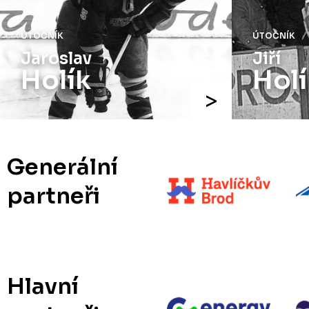
ÚTOČNÍK
ÚTOČNÍK
Jaroslav
Jiří
Holík
Holí
Generální
partneři
Hlavní