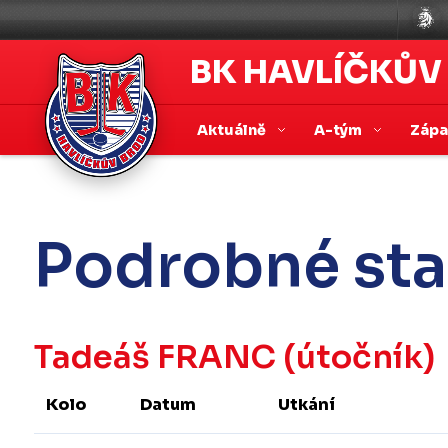
BK HAVLÍČKŮV
Aktuálně
A-tým
Záp
Podrobné sta
Tadeáš FRANC
(útočník)
Kolo
Datum
Utkání