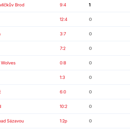
vlíčkův Brod
9:4
1
12:4
0
a
3:7
0
7:2
0
n Wolves
0:8
0
1:3
0
č
6:0
0
d
10:2
0
 nad Sázavou
1:2p
0