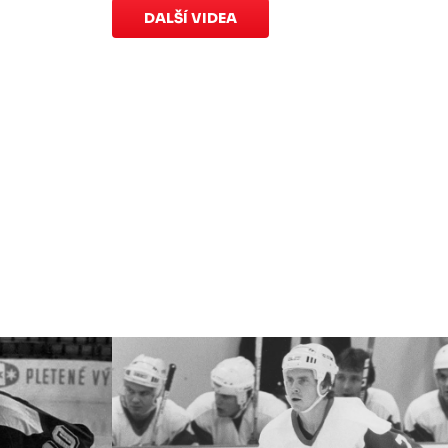
speciálních dresů končí v neděli 11.
DALŠÍ VIDEA
ledna ve 20:00
.
Náhradní termín 15. kola
Úterý 18. listopadu |
Utkání 15. kola
proti Ústí nad Labem
, které se mělo
původně odehrát 15. listopadu, bylo z
důvodu marodky Slovanu
odloženo
.
Kluby se domluvily na náhradním
termínu, Bruslaři se s Ústím nad
Labem utkají doma
v Kotlině ve
středu 26. listopadu od 18:00
.