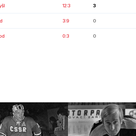
yšl
12:3
3
od
3:9
0
rod
0:3
0
KOMPLETNÍ STATISTIKY