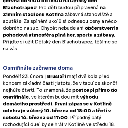
června od 9:00 do 15:00 na Dětský den
Blachotrapez
! Pro děti budou připravená
na
Zimním stadionu Kotlina
zábavná stanoviště a
soutěže. Za splnění úkolů si odnesou ceny a něco
dobrého na zub. Chybět nebude ani
občerstvení a
pohodová atmosféra plná her, sportu a zábavy
.
Přijďte si užít Dětský den Blachotrapez, těšíme se
na vás!
Osmifinále začneme doma
Pondělí 23. února |
Bruslaři
mají dvě kola před
koncem základní části jistotu, že v tabulce skončí
nejhůře čtvrtí. To znamená, že
postoupí přímo do
osmifinále
, ve kterém budou mít
výhodu
domácího prostředí
.
První zápas se v Kotlině
odehraje v úterý 10. března od 18:00 a třetí v
sobotu 14. března od 17:00
. Případný pátý
rozhodující duel by se hrál v Kotlině ve středu 18.