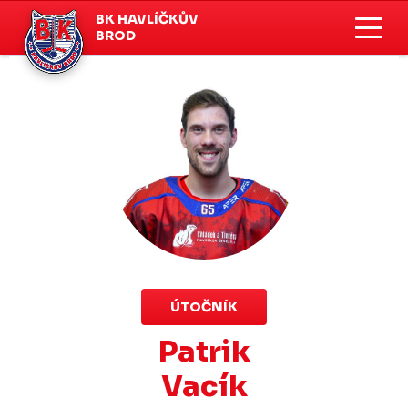
BK HAVLÍČKŮV
BROD
ÚTOČNÍK
Patrik
Vacík