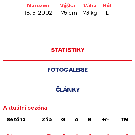
Narozen
Výška
Váha
Hůl
18. 5. 2002
175 cm
73 kg
L
STATISTIKY
FOTOGALERIE
ČLÁNKY
Aktuální sezóna
Sezóna
Záp
G
A
B
+/-
TM