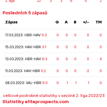
2. liga
22
3
3
6
0
2
Posledních 5 zápasů
Zápas
G
A
B
+/-
TM
17.03.2023: HBR-HAV
0:3
0
0
0
0
0
15.03.2023: HAV-HBR
3:1
0
0
0
0
0
13.03.2023: HBR-HAV
6:3
0
0
0
0
4
11.03.2023: HAV-HBR
5:2
0
0
0
-2
0
08.03.2023: VAL-HBR
9:3
0
1
1
1
0
celkové podrobné statistiky v sezóně 2. liga 2022/23
Statistiky eliteprospects.com