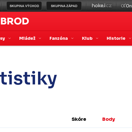
 BROD
asy
Mládež
Fanzóna
Klub
Historie
tistiky
Skóre
Body