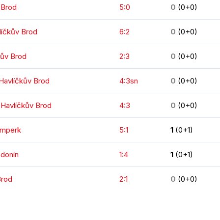
 Brod
5:0
0
(0+0)
líčkův Brod
6:2
0
(0+0)
kův Brod
2:3
0
(0+0)
 Havlíčkův Brod
4:3sn
0
(0+0)
 Havlíčkův Brod
4:3
0
(0+0)
umperk
5:1
1
(0+1)
odonín
1:4
1
(0+1)
Brod
2:1
0
(0+0)
KOMPLETNÍ STATISTIKY