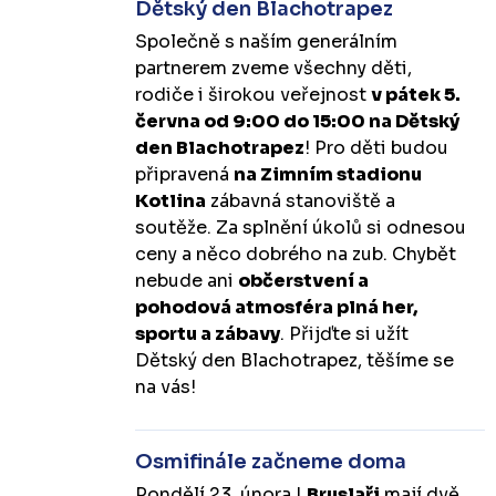
Dětský den Blachotrapez
Společně s naším generálním
partnerem zveme všechny děti,
rodiče i širokou veřejnost
v pátek 5.
června od 9:00 do 15:00 na Dětský
den Blachotrapez
! Pro děti budou
připravená
na Zimním stadionu
Kotlina
zábavná stanoviště a
soutěže. Za splnění úkolů si odnesou
ceny a něco dobrého na zub. Chybět
nebude ani
občerstvení a
pohodová atmosféra plná her,
sportu a zábavy
. Přijďte si užít
Dětský den Blachotrapez, těšíme se
na vás!
Osmifinále začneme doma
Pondělí 23. února |
Bruslaři
mají dvě