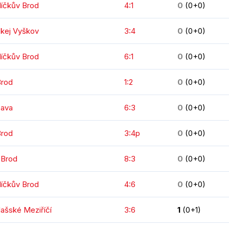
líčkův Brod
4:1
0
(0+0)
okej Vyškov
3:4
0
(0+0)
líčkův Brod
6:1
0
(0+0)
Brod
1:2
0
(0+0)
pava
6:3
0
(0+0)
Brod
3:4p
0
(0+0)
 Brod
8:3
0
(0+0)
líčkův Brod
4:6
0
(0+0)
lašské Meziříčí
3:6
1
(0+1)