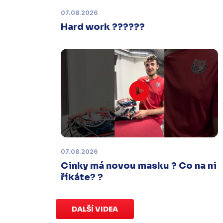
termínu, o kterém se bude jednat.
07.08.2026
Hard work ??????
Náhradní termín 32. kola
Úterý 27. ledna |
Utkání 32. kola v
Písku
, které se mělo původně
odehrát 31. ledna, bylo z důvodu
marodky Králů
odloženo
. Kluby se
domluvily na náhradním termínu,
Bruslaři se s Pískem utkají venku
v
pondělí 16. února od 18:00
.
07.08.2026
Charitativní aukce
Cinky má novou masku ? Co na ni
Sobota 3. ledna | Vydražte si na
říkáte? ?
serveru
sportovniaukce.cz
dres
svého oblíbeného hráče a
přispějte
na pomoc předčasně narozeným
DALŠÍ VIDEA
dětem
.
Charitativní aukce