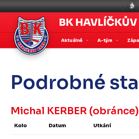
BK HAVLÍČKŮV
Aktuálně
A-tým
Záp
Podrobné sta
Michal KERBER
(obránce)
Kolo
Datum
Utkání