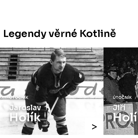
Legendy věrné Kotlině
ÚTOČNÍK
ÚTOČNÍK
Jaroslav
Jiří
Holík
Holí