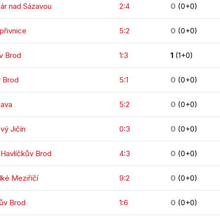
ďár nad Sázavou
2:4
0
(0+0)
přivnice
5:2
0
(0+0)
v Brod
1:3
1
(1+0)
v Brod
5:1
0
(0+0)
pava
5:2
0
(0+0)
vý Jičín
0:3
0
(0+0)
 Havlíčkův Brod
4:3
0
(0+0)
lké Meziříčí
9:2
0
(0+0)
kův Brod
1:6
0
(0+0)