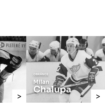
speciálních dresů končí v neděli 11.
ledna ve 20:00
.
Náhradní termín 15. kola
Úterý 18. listopadu |
Utkání 15. kola
proti Ústí nad Labem
, které se mělo
původně odehrát 15. listopadu, bylo z
důvodu marodky Slovanu
odloženo
.
Kluby se domluvily na náhradním
termínu, Bruslaři se s Ústím nad
Labem utkají doma
v Kotlině ve
středu 26. listopadu od 18:00
.
OBRÁNCE
Milan
Chalupa