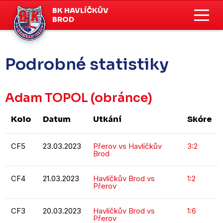
BK HAVLÍČKŮV
BROD
Podrobné statistiky
Adam TOPOL
(obránce)
Kolo
Datum
Utkání
Skóre
CF5
23.03.2023
Přerov vs Havlíčkův
3:2
Brod
CF4
21.03.2023
Havlíčkův Brod vs
1:2
Přerov
CF3
20.03.2023
Havlíčkův Brod vs
1:6
Přerov