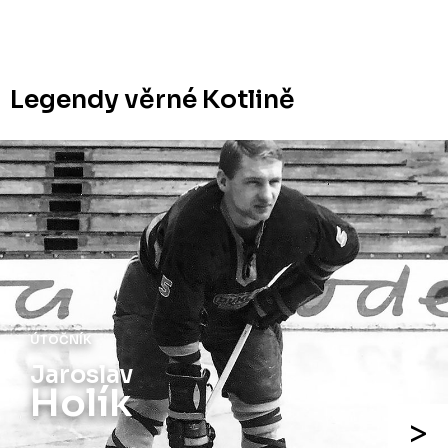
Legendy věrné Kotlině
ÚTOČNÍK
Jaroslav
Holík