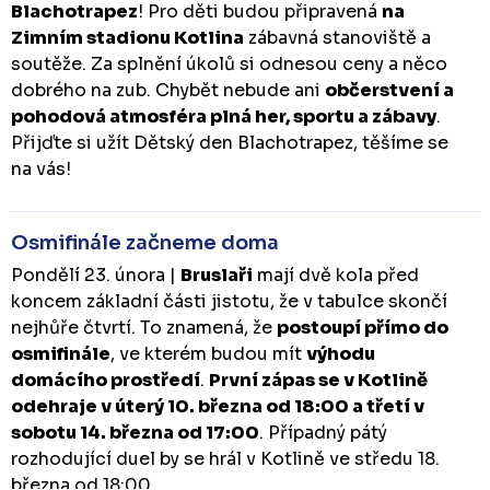
Blachotrapez
! Pro děti budou připravená
na
Zimním stadionu Kotlina
zábavná stanoviště a
soutěže. Za splnění úkolů si odnesou ceny a něco
dobrého na zub. Chybět nebude ani
občerstvení a
pohodová atmosféra plná her, sportu a zábavy
.
Přijďte si užít Dětský den Blachotrapez, těšíme se
na vás!
Osmifinále začneme doma
Pondělí 23. února |
Bruslaři
mají dvě kola před
koncem základní části jistotu, že v tabulce skončí
nejhůře čtvrtí. To znamená, že
postoupí přímo do
osmifinále
, ve kterém budou mít
výhodu
domácího prostředí
.
První zápas se v Kotlině
odehraje v úterý 10. března od 18:00 a třetí v
sobotu 14. března od 17:00
. Případný pátý
rozhodující duel by se hrál v Kotlině ve středu 18.
března od 18:00.