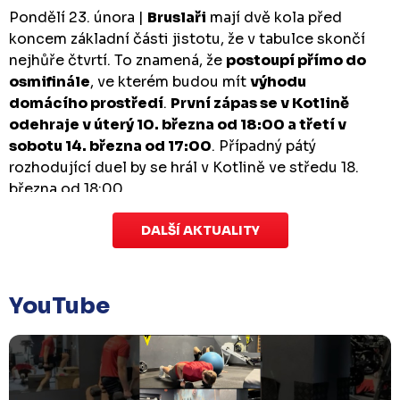
Pondělí 23. února |
Bruslaři
mají dvě kola před
koncem základní části jistotu, že v tabulce skončí
nejhůře čtvrtí. To znamená, že
postoupí přímo do
osmifinále
, ve kterém budou mít
výhodu
domácího prostředí
.
První zápas se v Kotlině
odehraje v úterý 10. března od 18:00 a třetí v
sobotu 14. března od 17:00
. Případný pátý
rozhodující duel by se hrál v Kotlině ve středu 18.
března od 18:00.
DALŠÍ AKTUALITY
Zápas dorostu je odložen
Čtvrtek 29. ledna |
Utkání dorostu v Šumperku,
které se mělo odehrát v pátek 30. ledna ve 14:15,
je
YouTube
odloženo!
Odehraje se v náhradním termínu, o
kterém se bude jednat.