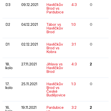
D3
09.12.2021
Havlíčkův
4:3
0
Brod vs
Pardubice
D2
04.12.2021
Tábor vs
1:0
0
Havlíčkův
Brod
D1
02.12.2021
Havlíčkův
3:1
0
Brod vs
Kobra
18.
27.11.2021
Jihlava vs
4:3
2
kolo
Havlíčkův
Brod
17.
25.11.2021
Havlíčkův
1:3
0
kolo
Brod vs
České
Budějovice
16.
19.11.2021
Pardubice
3:2
2