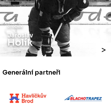
ÚTOČNÍK
Jiří
Holík
Generální partneři