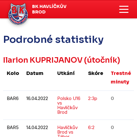
BK HAVLÍČKŮV
BROD
Podrobné statistiky
Ilarion KUPRIJANOV
(útočník)
Kolo
Datum
Utkání
Skóre
Trestné
minuty
BAR6
16.04.2022
Polsko U16
2:3p
0
vs
Havlíčkův
Brod
BAR5
14.04.2022
Havlíčkův
6:2
0
Brod vs
Tábor